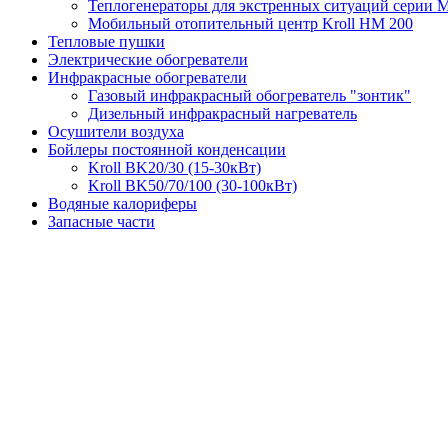
Теплогенераторы для экстренных ситуаций серии 
Мобильный отопительный центр Kroll HM 200
Тепловые пушки
Электрические обогреватели
Инфракрасные обогреватели
Газовый инфракрасный обогреватель "зонтик"
Дизельный инфракрасный нагреватель
Осушители воздуха
Бойлеры постоянной конденсации
Kroll BK20/30 (15-30кВт)
Kroll BK50/70/100 (30-100кВт)
Водяные калориферы
Запасные части