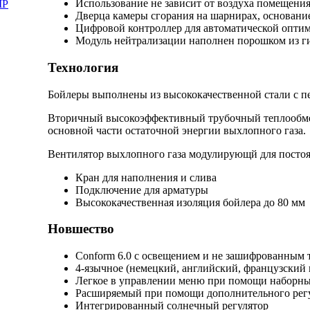
Использование не зависит от воздуха помещени
MP
Дверца камеры сгорания на шарнирах, основан
Цифровой контроллер для автоматической оптим
Модуль нейтрализации наполнен порошком из ги
Технология
Бойлеры выполнены из высококачественной стали с п
Вторичный высокоэффективный трубочный теплообмен
основной части остаточной энергии выхлопного газа.
Вентилятор выхлопного газа модулирующй для посто
Кран для наполнения и слива
Подключение для арматуры
Высококачественная изоляция бойлера до 80 мм
Новшество
Conform 6.0 с освещением и не зашифрованным 
4-язычное (немецкий, английский, французский 
Легкое в управлении меню при помощи наборн
Расширяемый при помощи дополнительного регу
Интегрированный солнечный регулятор