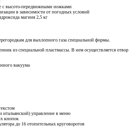
я
ие с высото-передвижными ножками
изации в зависимости от погодных условий
дроксида магния 2,5 кг
ерегородкам для выхлопного газа специальной формы.
ник из специальной пластмассы. В нем осуществляется отвор
янного вакуума
текстом
и итальянский) управление в меню
ых кнопок
лятора до 16 отопительных круговоротов